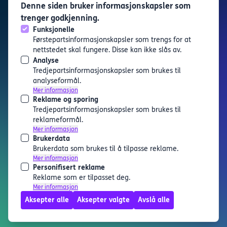
Denne siden bruker informasjonskapsler som
Karrierekatapult
trenger godkjenning.
Karrierekatapult er en tjeneste levert av
Utdanning i
Funksjonelle
Bergen
Førstepartsinformasjonskapsler som trengs for at
Finn arrangement
nettstedet skal fungere. Disse kan ikke slås av.
Analyse
Artikler
Tredjepartsinformasjonskapsler som brukes til
Om oss
analyseformål.
Personvern og informasjonskapsler
Mer informasjon
Tilgjengelighetserklæring
Reklame og sporing
Kontakt
Tredjepartsinformasjonskapsler som brukes til
reklameformål.
Thormøhlens Gate 51, 5006
Mer informasjon
Bergen
Brukerdata
Telefon: +47 55 58 76 37
Brukerdata som brukes til å tilpasse reklame.
Mer informasjon
E-post:
Personifisert reklame
hei@utdanningibergen.no
Reklame som er tilpasset deg.
Følg oss
Mer informasjon
Aksepter alle
Aksepter valgte
Avslå alle