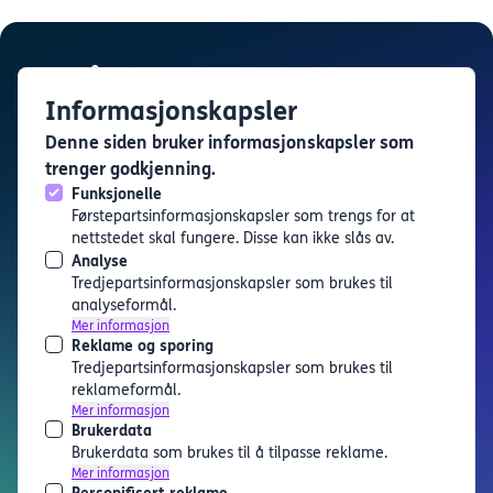
Informasjonskapsler
Denne siden bruker informasjonskapsler som
Karrierekatapult
trenger godkjenning.
Karrierekatapult er en tjeneste levert av
Utdanning i
Funksjonelle
Bergen
Førstepartsinformasjonskapsler som trengs for at
Finn arrangement
nettstedet skal fungere. Disse kan ikke slås av.
Analyse
Artikler
Tredjepartsinformasjonskapsler som brukes til
Om oss
analyseformål.
Personvern og informasjonskapsler
Mer informasjon
Tilgjengelighetserklæring
Reklame og sporing
Kontakt
Tredjepartsinformasjonskapsler som brukes til
reklameformål.
Thormøhlens Gate 51, 5006
Mer informasjon
Bergen
Brukerdata
Telefon: +47 55 58 76 37
Brukerdata som brukes til å tilpasse reklame.
Mer informasjon
E-post: