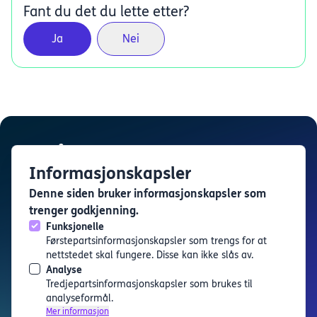
Fant du det du lette etter?
Ja
Nei
Informasjonskapsler
Denne siden bruker informasjonskapsler som
Karrierekatapult
trenger godkjenning.
Karrierekatapult er en tjeneste levert av
Utdanning i
Funksjonelle
Bergen
Førstepartsinformasjonskapsler som trengs for at
Finn arrangement
nettstedet skal fungere. Disse kan ikke slås av.
Analyse
Artikler
Tredjepartsinformasjonskapsler som brukes til
Om oss
analyseformål.
Personvern og informasjonskapsler
Mer informasjon